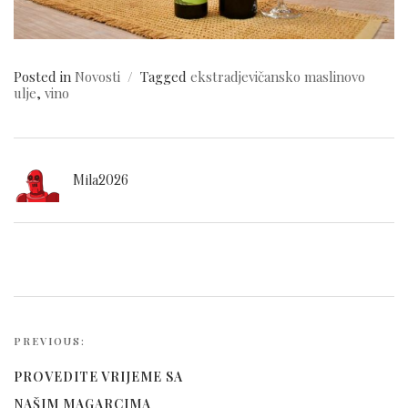
Posted in
Novosti
Tagged
ekstradjevičansko maslinovo
ulje
,
vino
Mila2026
Navigacija
objava
PREVIOUS:
PROVEDITE VRIJEME SA
NAŠIM MAGARCIMA