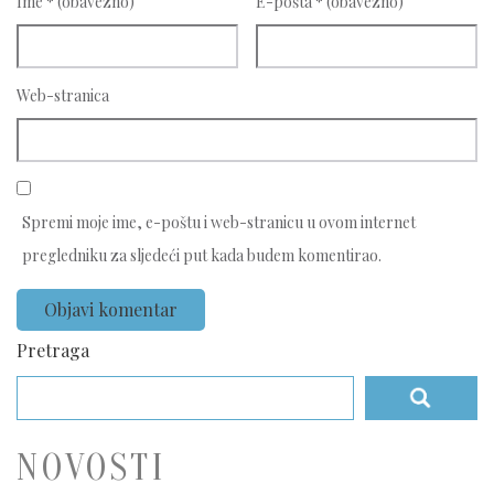
Ime
* (obavezno)
E-pošta
* (obavezno)
Web-stranica
Spremi moje ime, e-poštu i web-stranicu u ovom internet
pregledniku za sljedeći put kada budem komentirao.
Pretraga
NOVOSTI