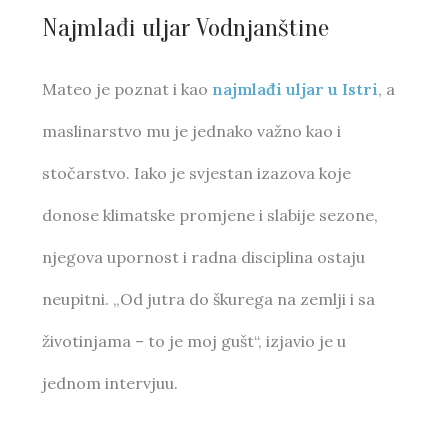
Najmlađi uljar Vodnjanštine
Mateo je poznat i kao
najmlađi uljar u Istri
, a
maslinarstvo mu je jednako važno kao i
stočarstvo. Iako je svjestan izazova koje
donose klimatske promjene i slabije sezone,
njegova upornost i radna disciplina ostaju
neupitni. „Od jutra do škurega na zemlji i sa
životinjama – to je moj gušt“, izjavio je u
jednom intervjuu.