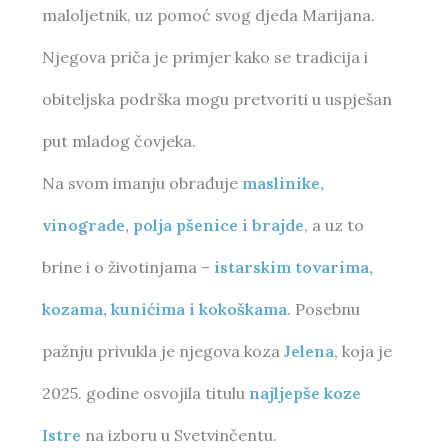
maloljetnik, uz pomoć svog djeda Marijana.
Njegova priča je primjer kako se tradicija i
obiteljska podrška mogu pretvoriti u uspješan
put mladog čovjeka.
Na svom imanju obrađuje
maslinike,
vinograde, polja pšenice i brajde
, a uz to
brine i o životinjama –
istarskim tovarima,
kozama, kunićima i kokoškama
. Posebnu
pažnju privukla je njegova koza
Jelena
, koja je
2025. godine osvojila titulu
najljepše koze
Istre
na izboru u Svetvinčentu.