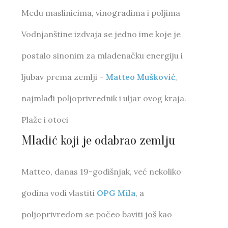
Među maslinicima, vinogradima i poljima
Vodnjanštine izdvaja se jedno ime koje je
postalo sinonim za mladenačku energiju i
ljubav prema zemlji –
Matteo Mušković
,
najmlađi poljoprivrednik i uljar ovog kraja.
Plaže i otoci
Mladić koji je odabrao zemlju
Matteo, danas 19-godišnjak, već nekoliko
godina vodi vlastiti
OPG Mila
, a
poljoprivredom se počeo baviti još kao